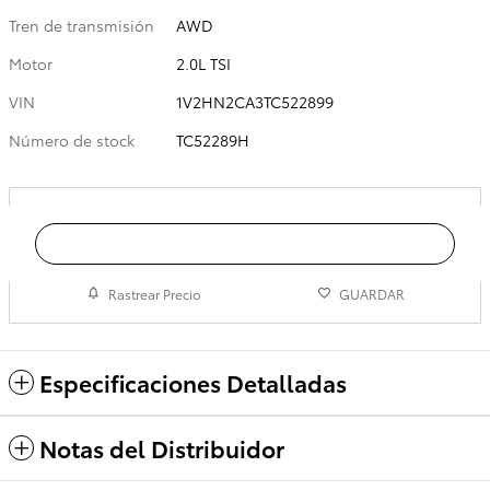
Tren de transmisión
AWD
Motor
2.0L TSI
VIN
1V2HN2CA3TC522899
Número de stock
TC52289H
Obtener el Precio de Hoy
Rastrear Precio
GUARDAR
Especificaciones Detalladas
Notas del Distribuidor