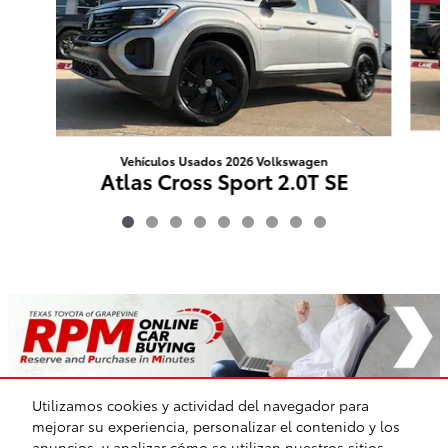
Vehículos Usados 2026 Volkswagen
Atlas Cross Sport 2.0T SE
w/Technology AWD
$36,601
Utilizamos cookies y actividad del navegador para
mejorar su experiencia, personalizar el contenido y los
Paquetes y Accesorios Incluidos
anuncios, y analizar cómo se utilizan nuestros sitios.