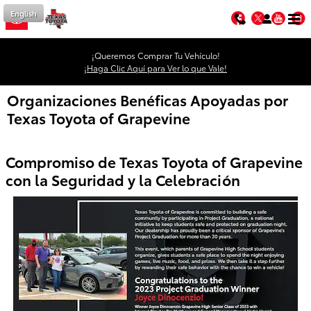
Saltar al contenido principal
English
Facebook
Twitter
You
¡Queremos Comprar Tu Vehículo!
¡Haga Clic Aquí para Ver lo que Vale!
Organizaciones Benéficas Apoyadas por
Texas Toyota of Grapevine
Compromiso de Texas Toyota of Grapevine
con la Seguridad y la Celebración